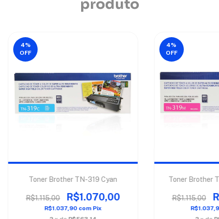
produto
4
%
4
%
OFF
OFF
Toner Brother TN-319 Cyan
Toner Brother 
R$1.070,00
R
R$1.115,00
R$1.115,00
R$1.037,90
com
Pix
R$1.037,
2
x de
R$563,14
2
x de
R