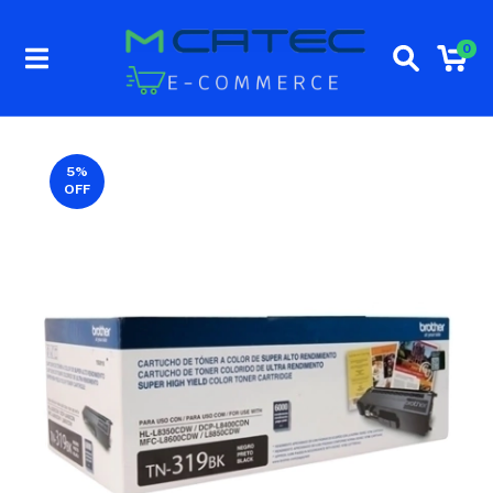
0
5
%
OFF