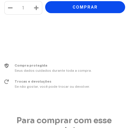
Meios de envio
Entregas para o CEP:
ALTERAR CEP
CALCULAR
Faça login
e use seus dados de entrega
Não sei meu CEP
Compra protegida
Seus dados cuidados durante toda a compra.
Trocas e devoluções
Se não gostar, você pode trocar ou devolver.
Para comprar com esse