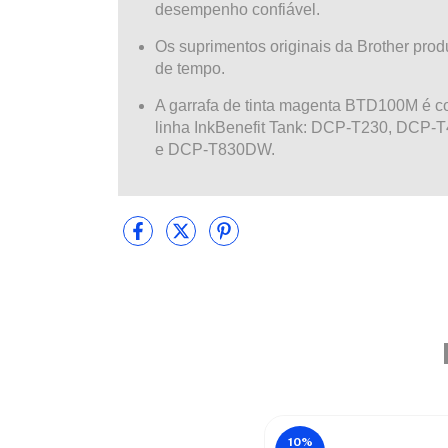
desempenho confiável.
Os suprimentos originais da Brother prod
de tempo.
A garrafa de tinta magenta BTD100M é co
linha InkBenefit Tank: DCP-T230, D
e DCP-T830DW.
10
%