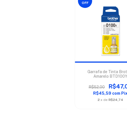
OFF
Garrafa de Tinta Bro
Amarelo BTD100
R$47,
R$52,00
R$45,59
com
Pi
2
x de
R$24,74