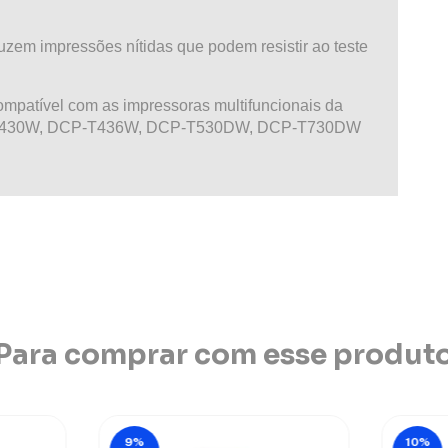
uzem impressões nítidas que podem resistir ao teste
mpatível com as impressoras multifuncionais da
CP-T430W, DCP-T436W, DCP-T530DW, DCP-T730DW
Para comprar com esse produt
9
%
10
%