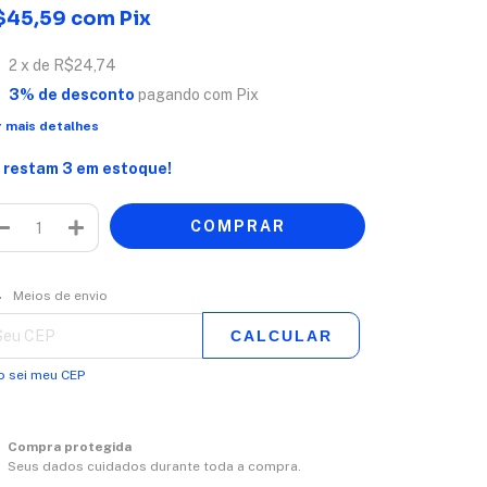
$45,59
com
Pix
2
x de
R$24,74
3% de desconto
pagando com Pix
r mais detalhes
 restam
3
em estoque!
regas para o CEP:
ALTERAR CEP
Meios de envio
CALCULAR
o sei meu CEP
Compra protegida
Seus dados cuidados durante toda a compra.