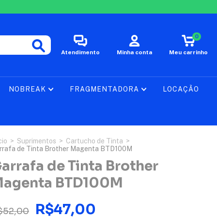
0
Atendimento
Minha conta
Meu carrinho
NOBREAK
FRAGMENTADORA
LOCAÇÃO
cio
>
Suprimentos
>
Cartucho de Tinta
>
rrafa de Tinta Brother Magenta BTD100M
arrafa de Tinta Brother
agenta BTD100M
R$47,00
$52,00