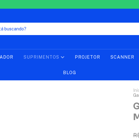
LADOR
SUPRIMENTOS
PROJETOR
SCANNER
BLOG
Iní
Ga
G
M
R