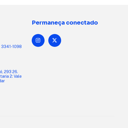
Permaneça conectado
1) 3341-1098
ó, 293 26.
aria 2: Vale
dar