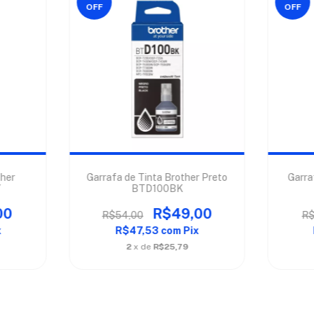
OFF
OFF
ther
Garrafa de Tinta Brother Preto
Garra
Y
BTD100BK
00
R$49,00
R$54,00
R$
x
R$47,53
com
Pix
2
x de
R$25,79