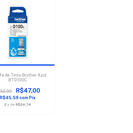
fa de Tinta Brother Azul
BTD100C
R$47,00
52,00
R$45,59
com
Pix
2
x de
R$24,74