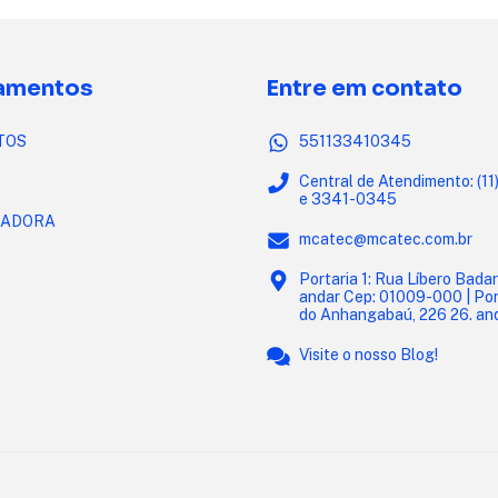
amentos
Entre em contato
TOS
551133410345
Central de Atendimento: (1
e 3341-0345
ADORA
mcatec@mcatec.com.br
Portaria 1: Rua Líbero Badar
andar Cep: 01009-000 | Port
do Anhangabaú, 226 26. an
Visite o nosso Blog!