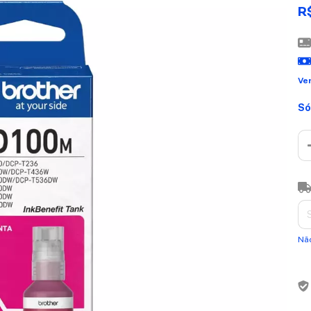
R
Ve
Só
Ent
Nã