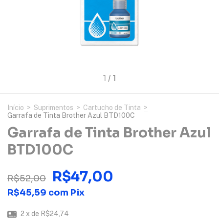
1
/
1
Início
>
Suprimentos
>
Cartucho de Tinta
>
Garrafa de Tinta Brother Azul BTD100C
Garrafa de Tinta Brother Azul
BTD100C
R$47,00
R$52,00
R$45,59
com
Pix
2
x de
R$24,74