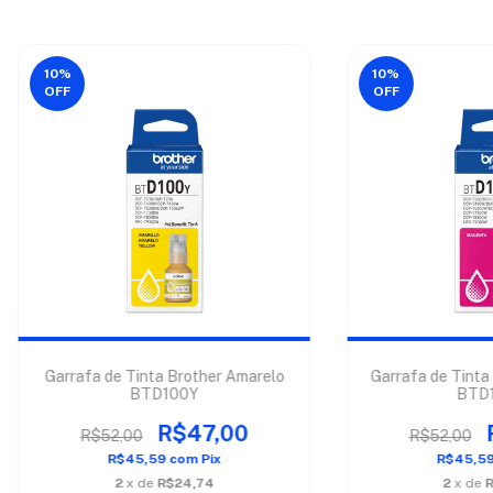
10
%
10
%
OFF
OFF
Garrafa de Tinta Brother Amarelo
Garrafa de Tinta
BTD100Y
BTD
R$47,00
R$52,00
R$52,00
R$45,59
com
Pix
R$45,5
2
x de
R$24,74
2
x de