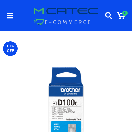
0
10
%
OFF