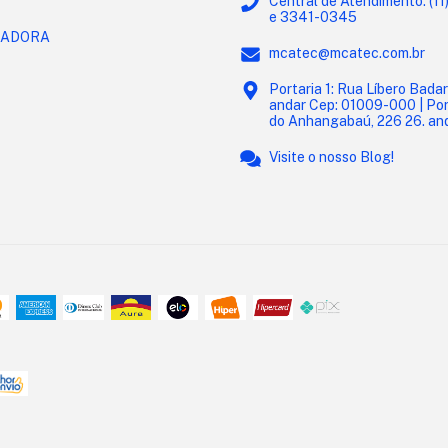
Central de Atendimento: (1
e 3341-0345
ADORA
mcatec@mcatec.com.br
Portaria 1: Rua Líbero Badar
andar Cep: 01009-000 | Port
do Anhangabaú, 226 26. an
Visite o nosso Blog!