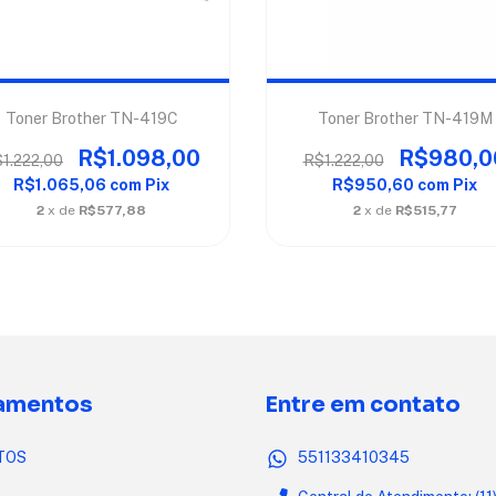
Toner Brother TN-419C
Toner Brother TN-419M
R$1.098,00
R$980,0
1.222,00
R$1.222,00
R$1.065,06
com
Pix
R$950,60
com
Pix
2
x de
R$577,88
2
x de
R$515,77
amentos
Entre em contato
TOS
551133410345