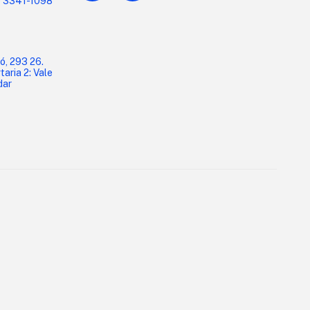
1) 3341-1098
ó, 293 26.
aria 2: Vale
dar