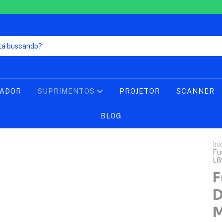
LADOR
SUPRIMENTOS
PROJETOR
SCANNER
BLOG
Iní
Fu
L8
F
D