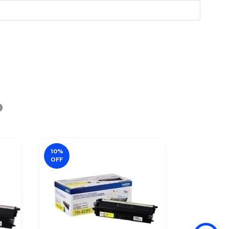
o
ESGOTAD
10
%
OFF