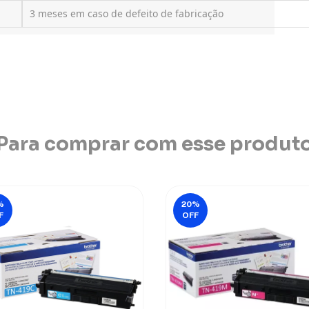
3 meses em caso de defeito de fabricação
Para comprar com esse produt
%
20
%
F
OFF