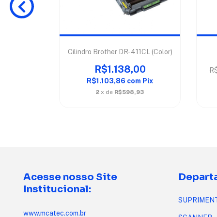
N-419BK
Cilindro Brother DR-411CL (Color)
48,00
R$1.138,00
R$
m
Pix
R$1.103,86
com
Pix
04
2
x de
R$598,93
Acesse nosso Site
Depart
Institucional:
SUPRIMEN
www.mcatec.com.br