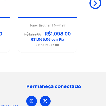
Toner Brother TN-419Y
Toner 
0
R$1.098,00
R$1.222,00
R$720,
R$1.065,06
com
Pix
R$6
2
x de
R$577,88
2
Permaneça conectado