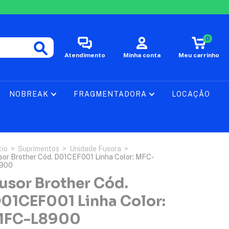
0
Atendimento
Minha conta
Meu carrinho
NOBREAK
FRAGMENTADORA
LOCAÇÃO
cio
>
Suprimentos
>
Unidade Fusora
>
sor Brother Cód. D01CEF001 Linha Color: MFC-
900
usor Brother Cód.
01CEF001 Linha Color:
MFC-L8900